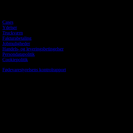
Sider
Cases
Ydelser
Truckværn
Fakturabetaling
Jobmuligheder
Handels- og leveringsbetingelser
Persondatapolitik
Cookiepolitik
Fødevarestyrelsens kontrolrapport
Om TMS Partner
TMS Partner startede som et netværk af selvstændige freelance-
smede. I dag består netværket af fagfolk med kompetencer inden for
flere forskellige områder, hvilket giver os stor fleksibilitet og
mulighed for altid at sammensætte det rette team til den enkelte
opgave.
Følg os for at se mere