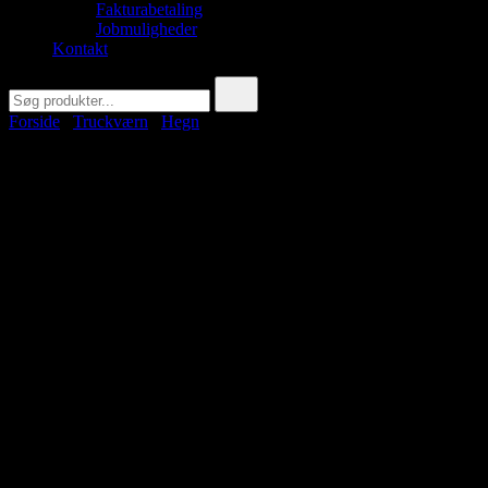
Fakturabetaling
Jobmuligheder
Kontakt
Søg
efter:
Forside
/
Truckværn
/
Hegn