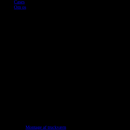
Cases
Om os
Montage af truckværn