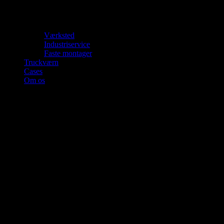
Værksted
Industriservice
Faste montager
Truckværn
Cases
Om os