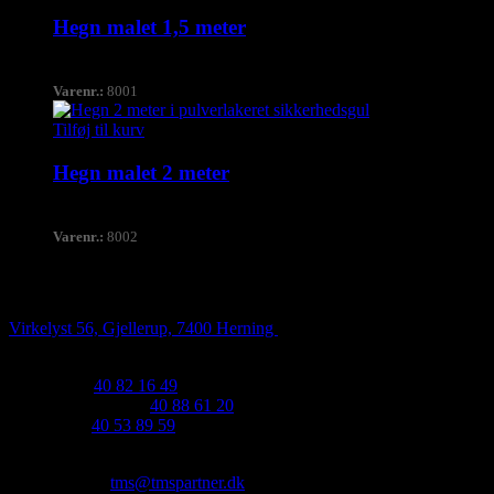
Hegn malet 1,5 meter
1.375,00
kr.
Ex. moms
Varenr.:
8001
Tilføj til kurv
Hegn malet 2 meter
1.450,00
kr.
Ex. moms
Varenr.:
8002
TMS Partner
Virkelyst 56, Gjellerup,
7400 Herning
CVR: 26486815
Kontakt os:
40 82 16 49
Book en fagperson:
40 88 61 20
Bogholder:
40 53 89 59
Brug for en pris eller et tilbud?
Kontakt os på
tms@tmspartner.dk