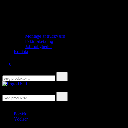
Montage af truckværn
Fakturabetaling
Jobmuligheder
Kontakt
0
Din Indkøbskurv
Søg
efter:
TMS Partner
Søg
efter:
Forside
Ydelser