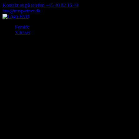
Spring
Kontakt os på telefon +45 40 82 16 49
til
tms@tmspartner.dk
indhold
TMS Partner
Forside
Ydelser