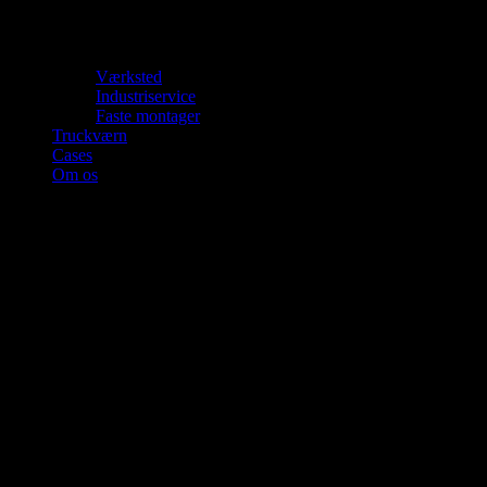
Værksted
Industriservice
Faste montager
Truckværn
Cases
Om os