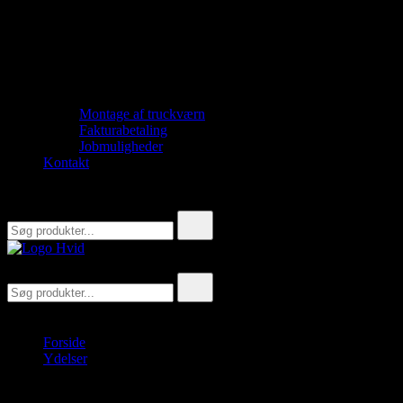
Montage af truckværn
Fakturabetaling
Jobmuligheder
Kontakt
Søg
efter:
TMS Partner
Søg
efter:
Forside
Ydelser